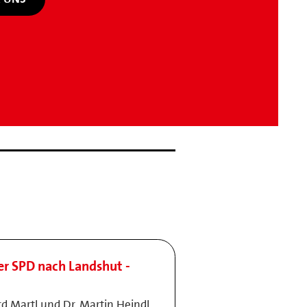
er SPD nach Landshut -
d Martl und Dr. Martin Heindl