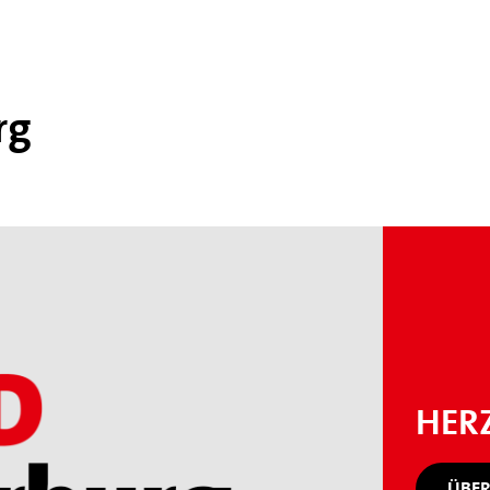
rg
HER
ÜBER